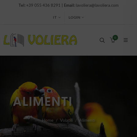
Tel:
+39 055 436 8291 |
Email:
lavoliera@lavoliera.com
IT
LOGIN
0
ALIMENTI
Home
Volatili
Alimenti