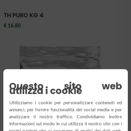
TH PURO KG 4
€ 16.80
Questo sito web
utilizza i cookie
Utilizziamo i cookie per personalizzare contenuti ed
annunci, per fornire funzionalità dei social media e per
analizzare il nostro traffico. Condividiamo inoltre
informazioni sul modo in cui utilizza il nostro sito con i
nostri partner che si occupano di analisi dei dati web,