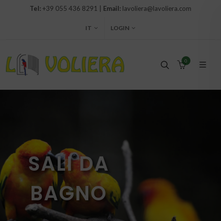
Tel:
+39 055 436 8291 |
Email:
lavoliera@lavoliera.com
IT
LOGIN
0
SALI DA
BAGNO