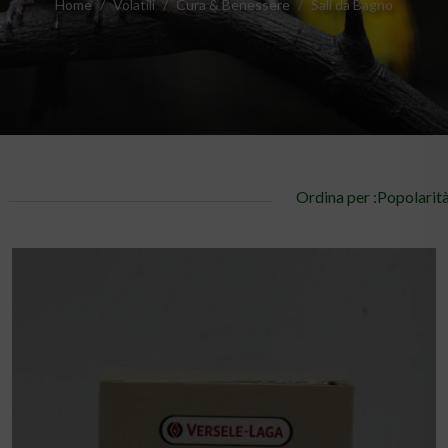
Home
Volatili
Cura & Benessere
Sali da Bagno
Ordina per :Popolarit