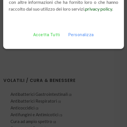
con altre informazioni che ha fornito loro o che hanno
FINO 660 GR. BEYER'S
raccolto dal suo utilizzo dei loro servizi.
privacy policy
.
€ 7.00
«
1
»
Accetta Tutti
Personalizza
VOLATILI / CURA & BENESSERE
Antibatterici Gastrointestinali
(2)
Antibatterici Respiratori
(1)
Anticoccidici
(2)
Antifungini e Antimicotici
(1)
Cura ad ampio spettro
(2)