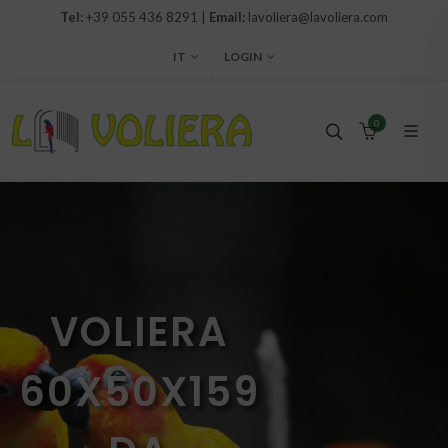
Tel:
+39 055 436 8291 |
Email:
lavoliera@lavoliera.com
IT
LOGIN
0
VOLIERA
60X50X159