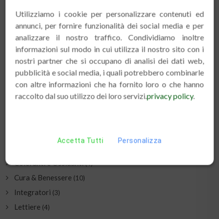
Utilizziamo i cookie per personalizzare contenuti ed
annunci, per fornire funzionalità dei social media e per
analizzare il nostro traffico. Condividiamo inoltre
informazioni sul modo in cui utilizza il nostro sito con i
ALTRE CATEGORIE / VOLATILI
nostri partner che si occupano di analisi dei dati web,
pubblicità e social media, i quali potrebbero combinarle
Accessori
(8)
con altre informazioni che ha fornito loro o che hanno
Accessori pappagalli
(1)
raccolto dal suo utilizzo dei loro servizi.
privacy policy
.
Accessori plastica
(3)
Alimenti
(14)
Alimenti unici
(1)
Accetta Tutti
Personalizza
Attrezzature per Allevamento
(4)
Coloranti e Ossidanti
(4)
Cura & Benessere
(10)
Integratori
(3)
Lettiere
(4)