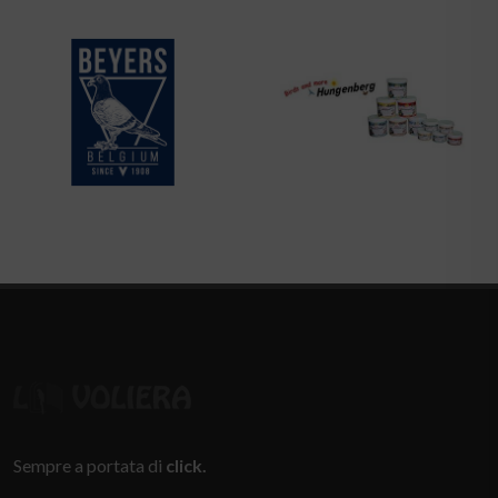
Sempre a portata di
click.