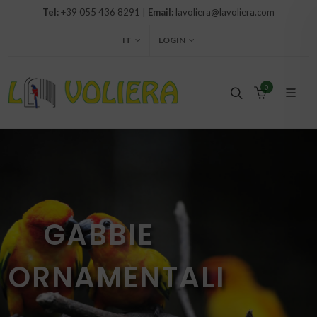
Tel:
+39 055 436 8291 |
Email:
lavoliera@lavoliera.com
IT
LOGIN
0
GABBIE
ORNAMENTALI