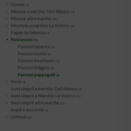
Germix
(2)
Miscele a marchio Deli Nature
(19)
Miscele altre marche
(45)
Mischele a marchio La Voliera
(19)
Pappe da Imbecco
(7)
Pastoncini
(71)
Pastoni canarini
(39)
Pastoni esotici
(6)
Pastoni insettivori
(12)
Pastoni indigeni
(5)
Pastoni pappagalli
(9)
Perle
(3)
Semi singoli a marchio Deli Nature
(1)
Semi singoli a Marchio La Voliera
(31)
Semi singoli altre marche
(12)
Snack e leccornie
(2)
Unifeed
(12)