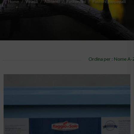
Home
Volatili
Alimenti
Pastoncini
Pastoni pappagalli
Ordina per : Nome A