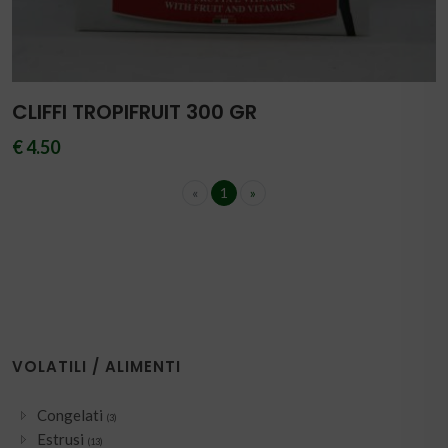
CLIFFI TROPIFRUIT 300 GR
€ 4.50
«
1
»
VOLATILI / ALIMENTI
Congelati
(3)
Estrusi
(13)