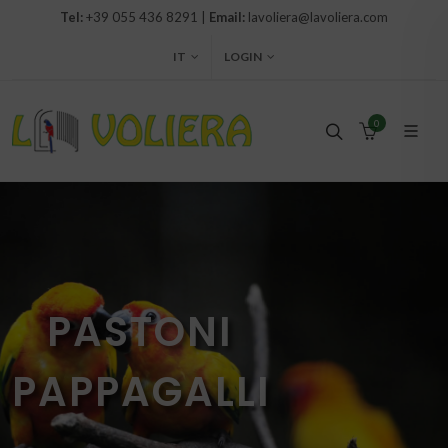
Tel:
+39 055 436 8291 |
Email:
lavoliera@lavoliera.com
IT
LOGIN
0
PASTONI
PAPPAGALLI