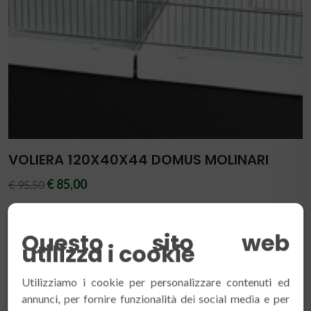
VOLIERA 120X40X44 DOMUS MOLINARI
€ 85,00
€ 95.50
Questo sito web
utilizza i cookie
OFFERTA!
Utilizziamo i cookie per personalizzare contenuti ed
annunci, per fornire funzionalità dei social media e per