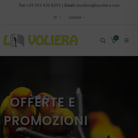
Tel:
+39 055 436 8291 |
Email:
lavoliera@lavoliera.com
IT
LOGIN
0
OFFERTE E
PROMOZIONI