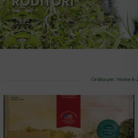
RODITORI
Home
Roditori
Mangimi
Mangimi altri roditori
Ordina per : Nome A