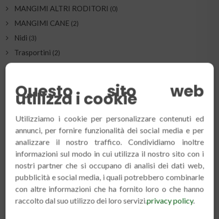
MANGIMI ALTRI RODITORI
(0)
MANGIMI CANE
(2)
Nidi
(3)
Trasportini
(2)
Questo sito web
utilizza i cookie
ULTIMI INSERITI
Utilizziamo i cookie per personalizzare contenuti ed
annunci, per fornire funzionalità dei social media e per
VETLINE INTESTINAL CONIGLIO 1,4 KG
analizzare il nostro traffico. Condividiamo inoltre
€ 21.50
informazioni sul modo in cui utilizza il nostro sito con i
nostri partner che si occupano di analisi dei dati web,
pubblicità e social media, i quali potrebbero combinarle
BEYERS MINERAL OLIGO 400 ML
con altre informazioni che ha fornito loro o che hanno
€ 9.50
raccolto dal suo utilizzo dei loro servizi.
privacy policy
.