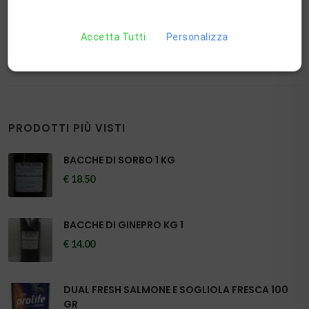
SPINUS EXCLUSIVE 44
€ 58.50
Accetta Tutti
Personalizza
PRODOTTI PIÙ VISTI
BACCHE DI SORBO 1 KG
€ 18.50
BACCHE DI GINEPRO KG 1
€ 14.00
DUAL FRESH SALMONE E SOGLIOLA FRESCA 100
GR