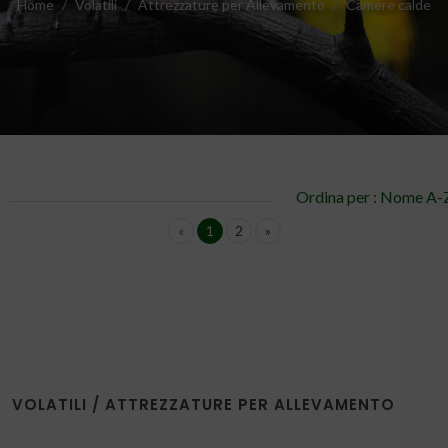
Home
Volatili
Attrezzature per Allevamento
Camere calde
Ordina per : Nome A
«
1
2
»
VOLATILI / ATTREZZATURE PER ALLEVAMENTO