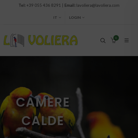
Tel:
+39 055 436 8291 |
Email:
lavoliera@lavoliera.com
IT
LOGIN
0
CAMERE
CALDE