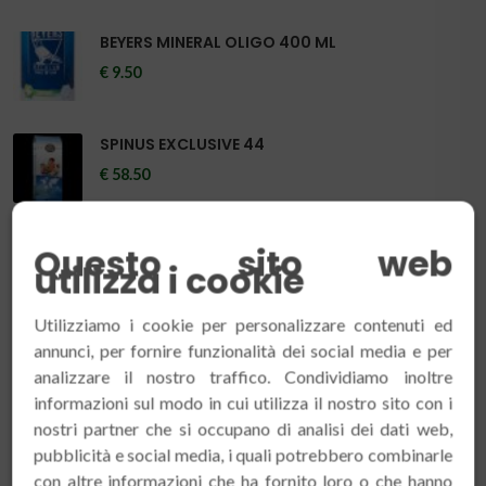
BEYERS MINERAL OLIGO 400 ML
€ 9.50
SPINUS EXCLUSIVE 44
€ 58.50
Questo sito web
utilizza i cookie
PRODOTTI PIÙ VISTI
Utilizziamo i cookie per personalizzare contenuti ed
annunci, per fornire funzionalità dei social media e per
BACCHE DI SORBO 1 KG
analizzare il nostro traffico. Condividiamo inoltre
informazioni sul modo in cui utilizza il nostro sito con i
€ 18.50
nostri partner che si occupano di analisi dei dati web,
pubblicità e social media, i quali potrebbero combinarle
BACCHE DI GINEPRO KG 1
con altre informazioni che ha fornito loro o che hanno