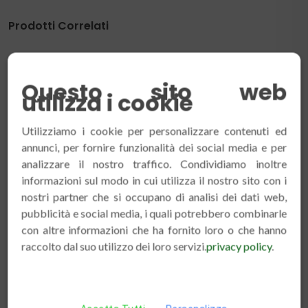
Accessori plastica
(3)
Alimenti
(14)
Alimenti unici
(1)
Attrezzature per Allevamento
(4)
Questo sito web
Coloranti e Ossidanti
(4)
utilizza i cookie
Cura & Benessere
(10)
Gabbie
(3)
Utilizziamo i cookie per personalizzare contenuti ed
annunci, per fornire funzionalità dei social media e per
Lettiere
(4)
analizzare il nostro traffico. Condividiamo inoltre
Mangimi
(4)
informazioni sul modo in cui utilizza il nostro sito con i
MANGIMI ALTRI RODITORI
(0)
nostri partner che si occupano di analisi dei dati web,
MANGIMI CANE
(2)
pubblicità e social media, i quali potrebbero combinarle
con altre informazioni che ha fornito loro o che hanno
Nidi
(3)
raccolto dal suo utilizzo dei loro servizi.
privacy policy
.
Trasportini
(2)