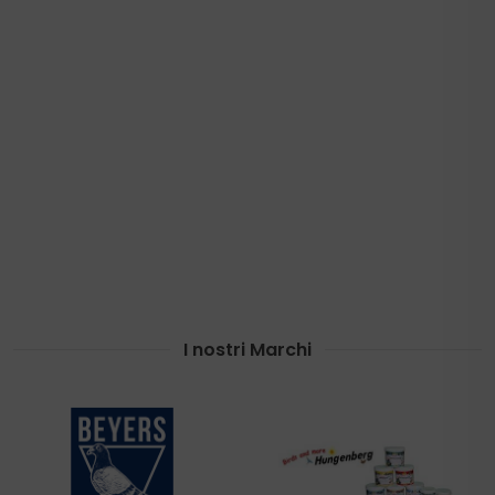
Sempre a portata di
click.
Indirizzo:
via Carlo del Prete n.106/a
50127 Firenze
Phone:
(+39) 055.43.68.291
Fax:
(+39) 055.43.68.291
Email:
lavoliera@lavoliera.com