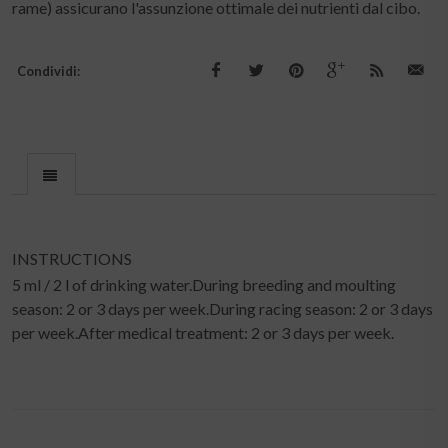
VOLATILI / INTEGRATORI
Alimenti complementari
(41)
Sali minerali grit e calcio
(16)
Vitamine
(29)
ALTRE CATEGORIE / VOLATILI
Accessori
(8)
Accessori pappagalli
(1)