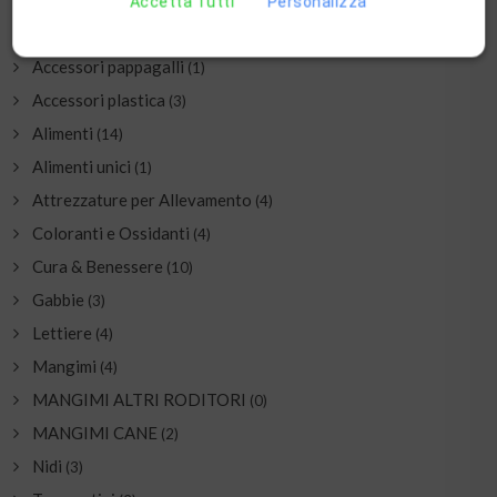
Accetta Tutti
Personalizza
ULTIMI INSERITI
VETLINE INTESTINAL CONIGLIO 1,4 KG
€ 21.50
BEYERS MINERAL OLIGO 400 ML
€ 9.50
SPINUS EXCLUSIVE 44
€ 58.50
PRODOTTI PIÙ VISTI