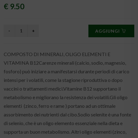
INSTRUCTIONS
5 ml / 2 l of drinking water.During breeding and moulting
season: 2 or 3 days per week.During racing season: 2 or 3 days
per week.After medical treatment: 2 or 3 days per week.
Prodotti Correlati