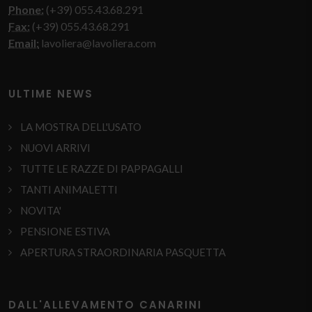
Iscriviti
Like us
Subscribe
on Facebook
to RSS Feeds
Copyrights © 2026 All Rights Reserved by Lavoliera s.n.c.
Termini e Condizioni
/
Privacy Policy
lavoliera@lavoliera.com
·
+39 055 436 8291
P.Iva: 02205120484