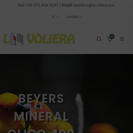
Tel:
+39 055 436 8291 |
Email:
lavoliera@lavoliera.com
IT
LOGIN
0
BEYERS
MINERAL