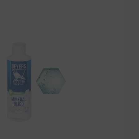
AGGIUNGI
COMPOSTO DI MINERALI, OLIGO ELEMENTI E
VITAMINA B12Carenze minerali (calcio, sodio, magnesio,
fosforo) può iniziare a manifestarsi durante periodi di carico
intensi per i volatili, come la stagione riproduttiva o dopo
vaccini o trattamenti medici.Vitamine B12 supportano il
metabolismo e migliorano la resistenza dei volatili.Gli oligo
elementi (zinco, ferro e rame ) portano ad un ottimale
assorbimento dei nutrienti dal cibo.Sodio selenite è una fonte
di selenio, che è un oligo elemento essenziale nella dieta e
supporta un buon metabolismo. Altri oligo elementi (zinco,
rame) assicurano l'assunzione ottimale dei nutrienti dal cibo.
Condividi: