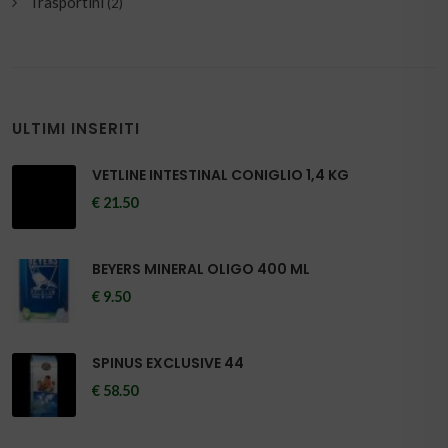
BACCHE DI SORBO 1 KG
€ 18.50
BACCHE DI GINEPRO KG 1
€ 14.00
DUAL FRESH SALMONE E SOGLIOLA FRESCA 100
GR
€ 1.60