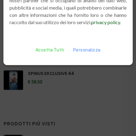
nostri partner che si occupano di analisi dei dati web,
ULTIMI INSERITI
pubblicità e social media, i quali potrebbero combinarle
con altre informazioni che ha fornito loro o che hanno
VETLINE INTESTINAL CONIGLIO 1,4 KG
raccolto dal suo utilizzo dei loro servizi.
privacy policy
.
€ 21.50
BEYERS MINERAL OLIGO 400 ML
Accetta Tutti
Personalizza
€ 9.50
SPINUS EXCLUSIVE 44
€ 58.50
PRODOTTI PIÙ VISTI