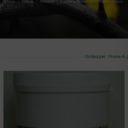
Home
Volatili
Alimenti
Pappe da Imbecco
Pappe da lory
Ordina per : Nome A