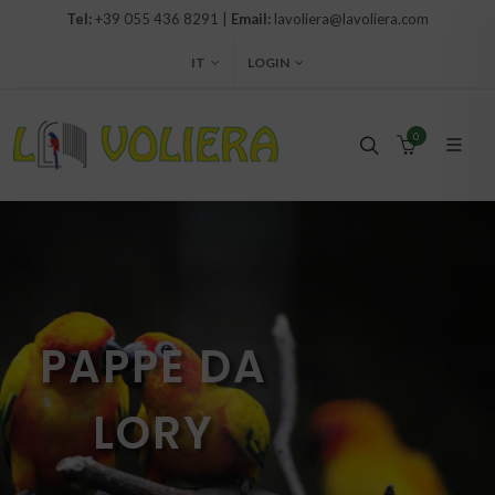
Tel:
+39 055 436 8291 |
Email:
lavoliera@lavoliera.com
IT
LOGIN
0
PAPPE DA
LORY