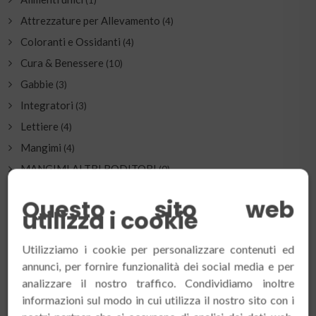
Attrezzature per Allevamento
(4)
Coloranti e Ossidanti
(4)
Cura & Benessere
(10)
Gabbie
(3)
Integratori
(3)
Lettiere
(4)
Mangimi
(4)
MANGIMI ALTRI RODITORI
(0)
MANGIMI CANE
(2)
Questo sito web
Nidi
utilizza i cookie
(3)
Trasportini
(2)
Utilizziamo i cookie per personalizzare contenuti ed
annunci, per fornire funzionalità dei social media e per
analizzare il nostro traffico. Condividiamo inoltre
informazioni sul modo in cui utilizza il nostro sito con i