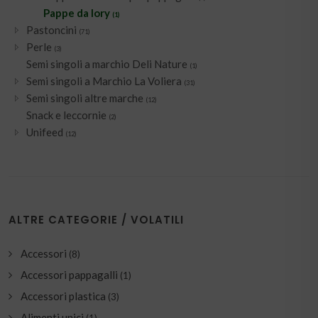
Pappe da lory
(1)
Pastoncini
(71)
Perle
(3)
Semi singoli a marchio Deli Nature
(1)
Semi singoli a Marchio La Voliera
(31)
Semi singoli altre marche
(12)
Snack e leccornie
(2)
Unifeed
(12)
ALTRE CATEGORIE / VOLATILI
Accessori
(8)
Accessori pappagalli
(1)
Accessori plastica
(3)
Alimenti unici
(1)