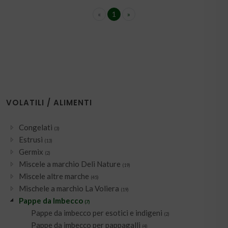
«
1
»
VOLATILI / ALIMENTI
Congelati
(3)
Estrusi
(13)
Germix
(2)
Miscele a marchio Deli Nature
(19)
Miscele altre marche
(45)
Mischele a marchio La Voliera
(19)
Pappe da Imbecco
(7)
Pappe da imbecco per esotici e indigeni
(2)
Pappe da imbecco per pappagalli
(4)