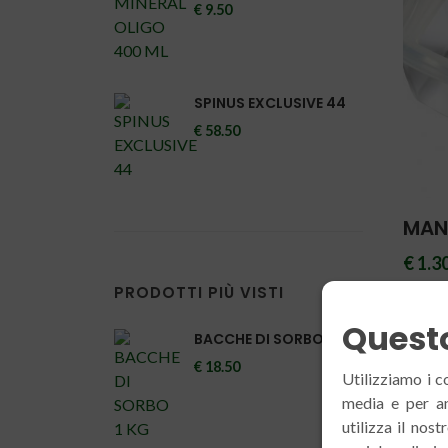
€ 9.50
SPINUS EXCLUSIVE 44
€ 58.50
MAN
€ 1.3
PRODOTTI PIÙ VISTI
Questo
BACCHE DI SORBO 1 KG
€ 18.50
Utilizziamo i c
media e per an
utilizza il nos