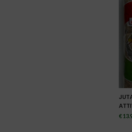
JUT
ATT
€ 13.