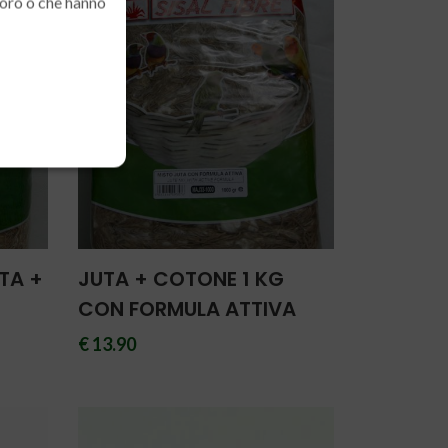
loro o che hanno
TA +
JUTA + COTONE 1 KG
CON FORMULA ATTIVA
€ 13.90