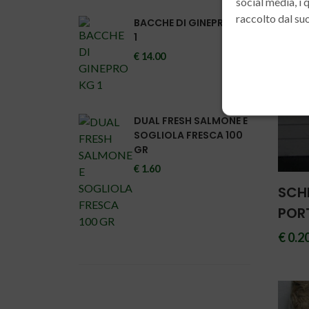
social media, i
raccolto dal suo
BACCHE DI GINEPRO KG
1
€ 14.00
DUAL FRESH SALMONE E
SOGLIOLA FRESCA 100
GR
€ 1.60
SCH
POR
€ 0.2