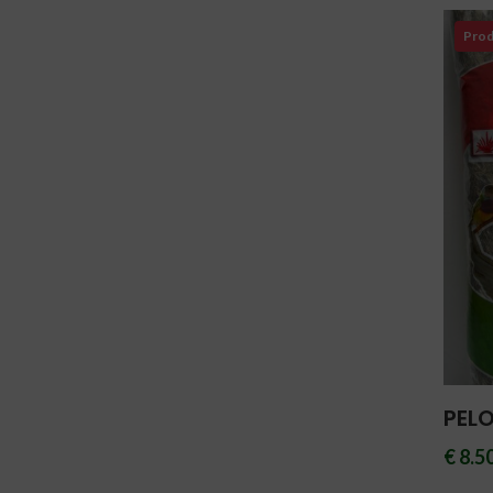
Prod
PELO
€ 8.5