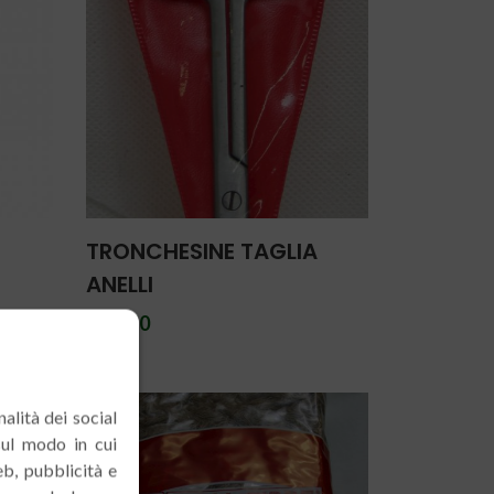
TRONCHESINE TAGLIA
ANELLI
€ 17.50
alità dei social
sul modo in cui
eb, pubblicità e