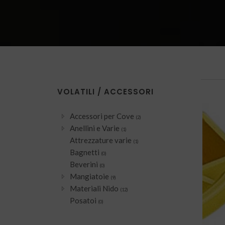
VOLATILI / ACCESSORI
Accessori per Cove
(2)
Anellini e Varie
(1)
Attrezzature varie
(1)
Bagnetti
(0)
Beverini
(0)
Mangiatoie
(9)
Materiali Nido
(12)
Posatoi
(0)