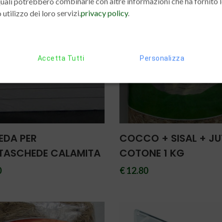
 quali potrebbero combinarle con altre informazioni che ha fornito 
 utilizzo dei loro servizi.
privacy policy
.
Accetta Tutti
Personalizza
EDA PER
COCCO + SISAL + JU
TASCHEDE CALAMITA
COTONE 1 KG
0
€ 12.80