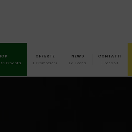
HOP
OFFERTE
NEWS
CONTATTI
stri Prodotti
E Promozioni
Ed Eventi
E Recapiti