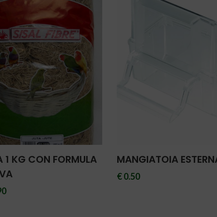
A 1 KG CON FORMULA
MANGIATOIA ESTERN
IVA
€ 0.50
90