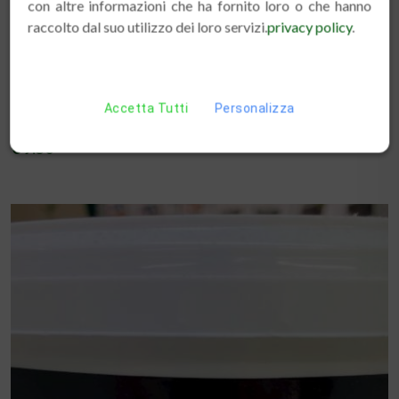
con altre informazioni che ha fornito loro o che hanno
raccolto dal suo utilizzo dei loro servizi.
privacy policy
.
Accetta Tutti
Personalizza
BROWN MAGIC GR 500
€ 9.50