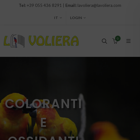
Tel:
+39 055 436 8291 |
Email:
lavoliera@lavoliera.com
IT
LOGIN
0
COLORANTI
E