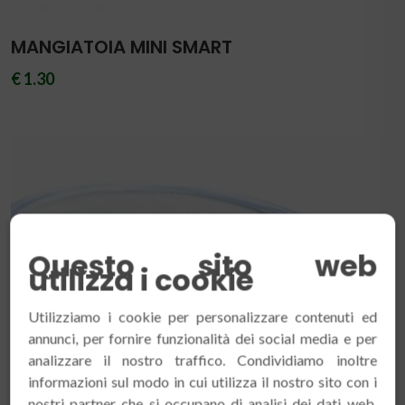
MANGIATOIA MINI SMART
€ 1.30
Questo sito web
utilizza i cookie
Utilizziamo i cookie per personalizzare contenuti ed
annunci, per fornire funzionalità dei social media e per
analizzare il nostro traffico. Condividiamo inoltre
informazioni sul modo in cui utilizza il nostro sito con i
nostri partner che si occupano di analisi dei dati web,