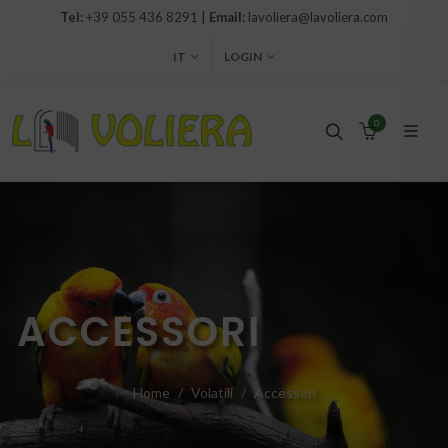
Tel:
+39 055 436 8291 |
Email:
lavoliera@lavoliera.com
IT
LOGIN
0
ACCESSORI
Home
Volatili
Accessori