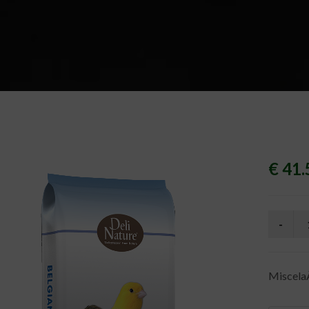
€ 41.
MiscelaÂ