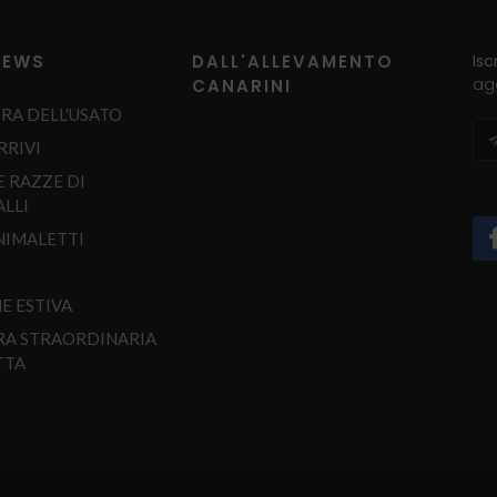
NEWS
DALL'ALLEVAMENTO
Isc
agg
CANARINI
RA DELL'USATO
RRIVI
E RAZZE DI
LLI
NIMALETTI
E ESTIVA
RA STRAORDINARIA
TTA