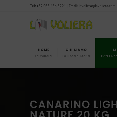
Tel:
+39 055 436 8291 |
Email:
lavoliera@lavoliera.com
HOME
CHI SIAMO
S
La Voliera
La Nostra Storia
Tutti I No
CANARINO LIGHT
NATURE 20 KG