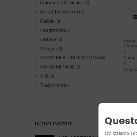
Coloranti e Ossidanti
(4)
Cura & Benessere
(10)
Gabbie
(3)
Integratori
(3)
Miscel
Ottima
Lettiere
(4)
Â
Mangimi
(4)
Compo
Â
MANGIMI ALTRI RODITORI
(0)
Scagli
MANGIMI CANE
(2)
Nidi
(3)
Trasportini
(2)
Prodo
Questo
ULTIMI INSERITI
Utilizziamo i c