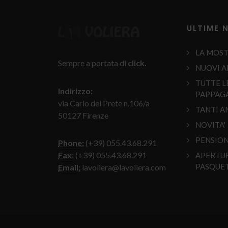
ULTIME 
LA MOST
Sempre a portata di
click.
NUOVI A
TUTTE L
Indirizzo:
PAPPAGA
via Carlo del Prete n.106/a
TANTI A
50127 Firenze
NOVITA'
PENSION
Phone:
(+39) 055.43.68.291
Fax:
(+39) 055.43.68.291
APERTU
PASQUE
Email:
lavoliera@lavoliera.com