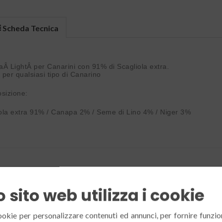
Scheda Tecnica
aÂ LightÂ per Canarini con 91% di Scagliola extra.
 per qualsiasi tipo di Canarino
sizione:
ola extra 91% / Canapa 2% / Seme di Lino 4% / Niger 3%
tti Correlati
 sito web utilizza i cookie
ookie per personalizzare contenuti ed annunci, per fornire funzion