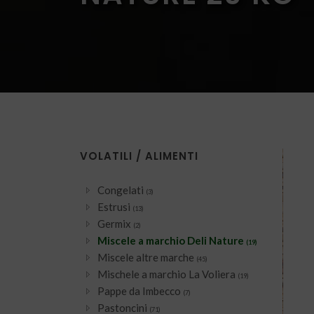
VOLATILI / ALIMENTI
Congelati
(3)
Estrusi
(13)
Germix
(2)
Miscele a marchio Deli Nature
(19)
Miscele altre marche
(45)
Mischele a marchio La Voliera
(19)
Pappe da Imbecco
(7)
Pastoncini
(71)