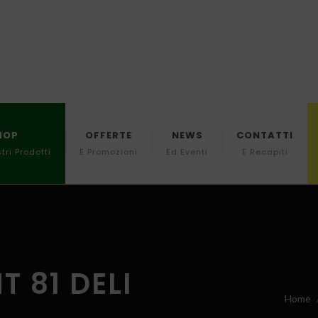
HOP
OFFERTE
NEWS
CONTATTI
stri Prodotti
E Promozioni
Ed Eventi
E Recapiti
 81 DELI
Home