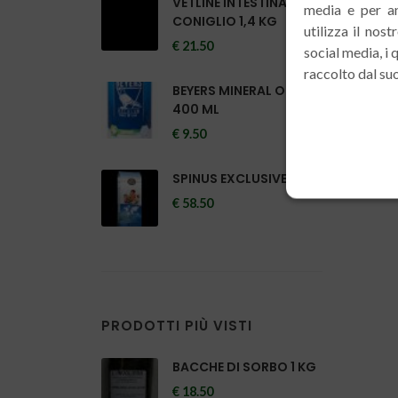
VETLINE INTESTINAL
media e per an
CONIGLIO 1,4 KG
utilizza il nos
€ 21.50
social media, i
raccolto dal suo
BEYERS MINERAL OLIGO
400 ML
€ 9.50
SPINUS EXCLUSIVE 44
€ 58.50
PRODOTTI PIÙ VISTI
BACCHE DI SORBO 1 KG
€ 18.50