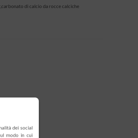
r,carbonato di calcio da rocce calciche
alità dei social
sul modo in cui