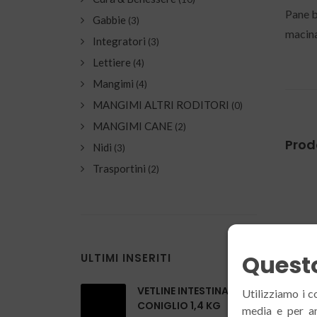
Pane b
Gabbie
(3)
macina
Integratori
(3)
Lettiere
(4)
Mangimi
(4)
MANGIMI ALTRI RODITORI
(0)
MANGIMI CANE
(2)
Prodo
Nidi
(3)
Trasportini
(2)
Questo
ULTIMI INSERITI
VETLINE INTESTINAL
Utilizziamo i c
CONIGLIO 1,4 KG
media e per an