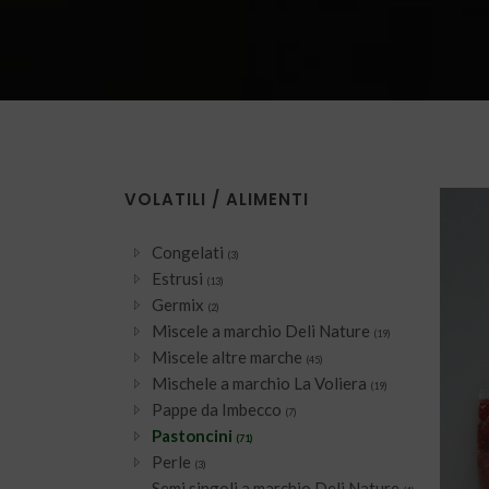
VOLATILI / ALIMENTI
Congelati
(3)
Estrusi
(13)
Germix
(2)
Miscele a marchio Deli Nature
(19)
Miscele altre marche
(45)
Mischele a marchio La Voliera
(19)
Pappe da Imbecco
(7)
Pastoncini
(71)
Perle
(3)
Semi singoli a marchio Deli Nature