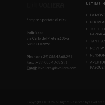
ULTIME 
LA MOST
Sempre a portata di
click.
NUOVI A
TUTTE L
Indirizzo:
PAPPAGA
via Carlo del Prete n.106/a
TANTI A
50127 Firenze
NOVITA'
PENSION
Phone:
(+39) 055.43.68.291
Fax:
(+39) 055.43.68.291
APERTU
PASQUE
Email:
lavoliera@lavoliera.com
Copyrights © 2026 All Rights Reserved by Lavoliera s.