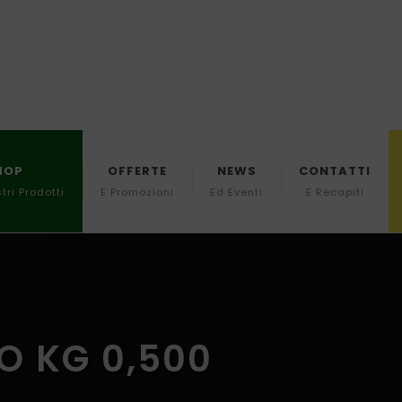
HOP
OFFERTE
NEWS
CONTATTI
stri Prodotti
E Promozioni
Ed Eventi
E Recapiti
O KG 0,500