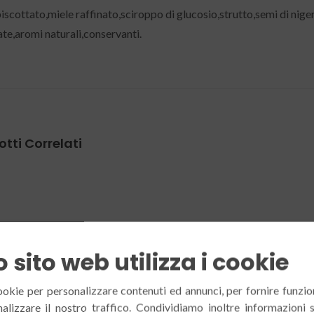
iscottato,miele raffinato,sciroppo di glucosio,strutto,semi di nige
te,aromi naturali,conservanti.
tti Correlati
 sito web utilizza i cookie
ookie per personalizzare contenuti ed annunci, per fornire funzion
alizzare il nostro traffico. Condividiamo inoltre informazioni 