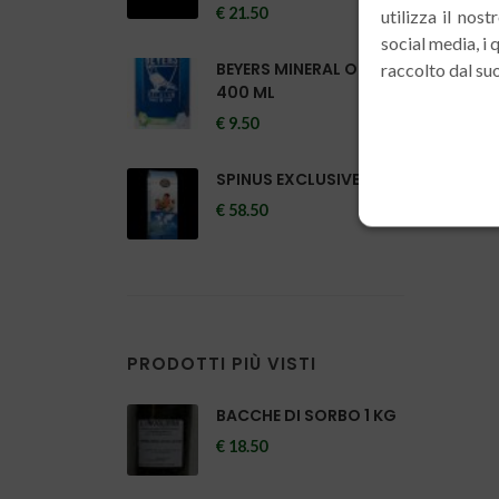
€ 21.50
utilizza il nos
social media, i
BEYERS MINERAL OLIGO
raccolto dal suo
400 ML
€ 9.50
SPINUS EXCLUSIVE 44
€ 58.50
PRODOTTI PIÙ VISTI
BACCHE DI SORBO 1 KG
€ 18.50