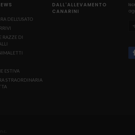
NEWS
DALL'ALLEVAMENTO
Isc
agg
CANARINI
RA DELL'USATO
RRIVI
E RAZZE DI
LLI
NIMALETTI
E ESTIVA
RA STRAORDINARIA
TTA
n.c.