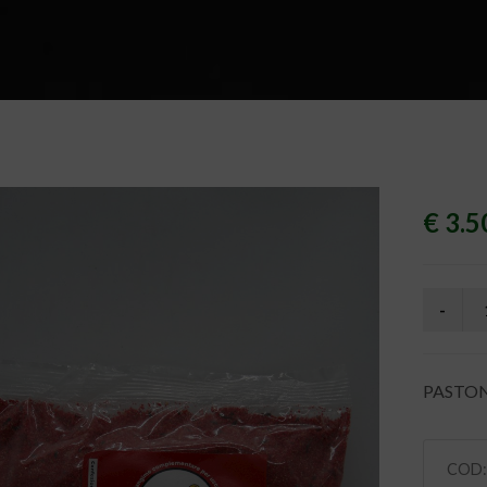
€ 3.5
PASTO
COD