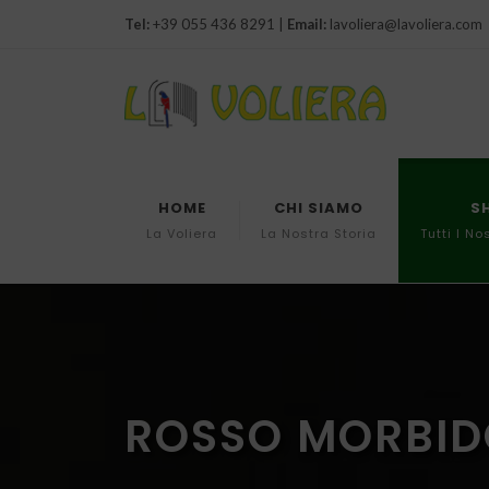
Tel:
+39 055 436 8291 |
Email:
lavoliera@lavoliera.com
HOME
CHI SIAMO
S
La Voliera
La Nostra Storia
Tutti I No
ROSSO MORBID