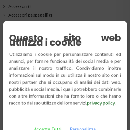
Accessori
(8)
Accessori pappagalli
(1)
Accessori plastica
(3)
Alimenti unici
(1)
Questo sito web
utilizza i cookie
Attrezzature per Allevamento
(4)
Coloranti e Ossidanti
(4)
Utilizziamo i cookie per personalizzare contenuti ed
Cura & Benessere
(10)
annunci, per fornire funzionalità dei social media e per
Gabbie
analizzare il nostro traffico. Condividiamo inoltre
(3)
informazioni sul modo in cui utilizza il nostro sito con i
Integratori
(3)
nostri partner che si occupano di analisi dei dati web,
Lettiere
(4)
pubblicità e social media, i quali potrebbero combinarle
Mangimi
(4)
con altre informazioni che ha fornito loro o che hanno
MANGIMI ALTRI RODITORI
raccolto dal suo utilizzo dei loro servizi.
privacy policy
.
(0)
MANGIMI CANE
(2)
Nidi
(3)
Trasportini
(2)
Accetta Tutti
Personalizza