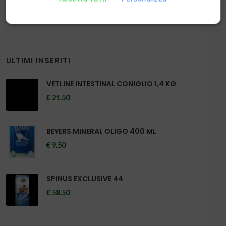
ULTIMI INSERITI
VETLINE INTESTINAL CONIGLIO 1,4 KG
€ 21.50
BEYERS MINERAL OLIGO 400 ML
€ 9.50
SPINUS EXCLUSIVE 44
€ 58.50