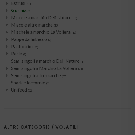
Estrusi
(13)
Germix
(2)
Miscele a marchio Deli Nature
(19)
Miscele altre marche
(45)
Mischele a marchio La Voliera
(19)
Pappe da Imbecco
(7)
Pastoncini
(71)
Perle
(3)
Semi singoli a marchio Deli Nature
(1)
Semi singoli a Marchio La Voliera
(31)
Semi singoli altre marche
(12)
Snack e leccornie
(2)
Unifeed
(12)
ALTRE CATEGORIE / VOLATILI