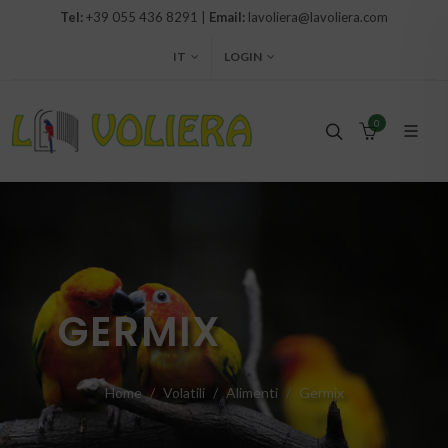
Tel:
+39 055 436 8291 |
Email:
lavoliera@lavoliera.com
IT
LOGIN
0
GERMIX
Home
Volatili
Alimenti
Germix